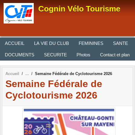
Panneau de gestion des cookies
Cognin Vélo Tourisme
ACCUEIL
LA VIE DU CLUB
FEMININES
SANTE
DOCUMENTS
SECURITE
Photos
Contact et plan
Accueil
Semaine Fédérale de Cyclotourisme 2026
Semaine Fédérale de
Cyclotourisme 2026